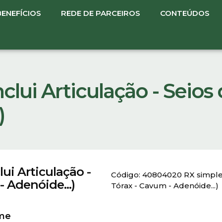
BENEFÍCIOS
REDE DE PARCEIROS
CONTEÚDOS
nclui Articulação - Seios 
)
lui Articulação -
Código: 40804020 RX simples D
- Adenóide...)
Tórax - Cavum - Adenóide...)
ame