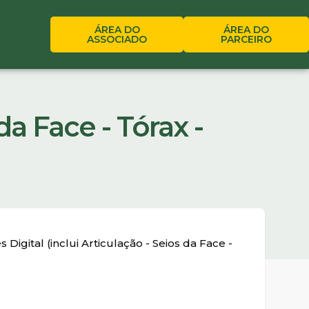
ÁREA DO
ÁREA DO
ASSOCIADO
PARCEIRO
da Face - Tórax -
igital (inclui Articulação - Seios da Face -