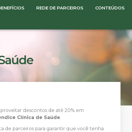
BENEFÍCIOS
REDE DE PARCEIROS
CONTEÚDOS
 Saúde
aproveitar descontos de até 20% em
êndice Clínica de Saúde
.
a de parceiros para garantir que você tenha