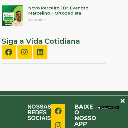
Novo Parceiro | Dr. Evandro
Marcelino – Ortopedista
Leia mais »
Siga a Vida Cotidiana
BAIXE
NOSSAS
O
REDES
NOSSO
SOCIAIS
APP