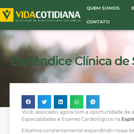
QUEM SOMOS
CONTATO
Esplêndice Clínica de
Você, associado, agora tem a oportunidade de 
Especialidades e Exames Cardiológicos na
Espl
Estamos constantemente expandindo nossa list