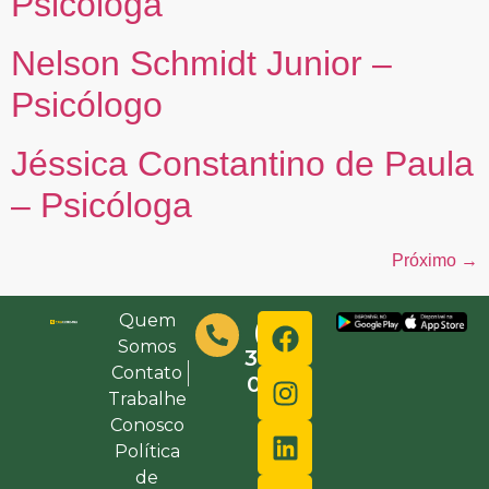
Psicóloga
Nelson Schmidt Junior –
Psicólogo
Jéssica Constantino de Paula
– Psicóloga
Próximo
→
Quem
(48)
Somos
3632-
Contato
0000
Trabalhe
Conosco
Política
de