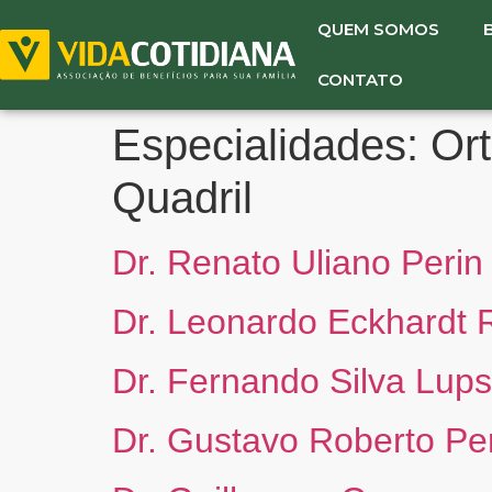
QUEM SOMOS
CONTATO
Especialidades:
Ort
Quadril
Dr. Renato Uliano Perin 
Dr. Leonardo Eckhardt 
Dr. Fernando Silva Lups
Dr. Gustavo Roberto Pe