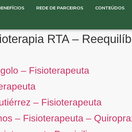
BENEFÍCIOS
REDE DE PARCEIROS
CONTEÚDOS
ioterapia RTA – Reequilíb
igolo – Fisioterapeuta
terapeuta
tiérrez – Fisioterapeuta
s – Fisioterapeuta – Quiropra