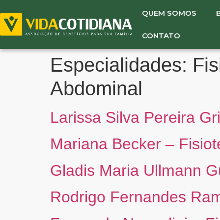
QUEM SOMOS
CONTATO
Especialidades:
Fis
Abdominal
Larissa Silva Pereira Gr
Mariana Becker – Fisio
Gladis Maria Ullmann Gu
Rodrigo Fernandes Ramo