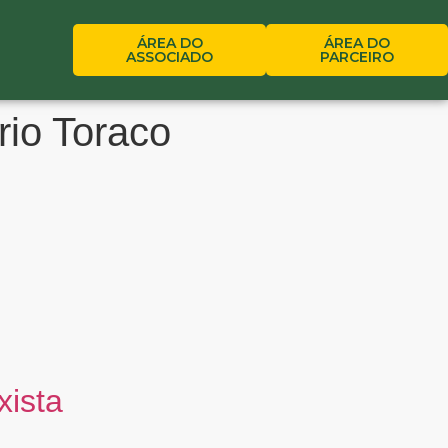
ÁREA DO
ÁREA DO
ASSOCIADO
PARCEIRO
rio Toraco
xista