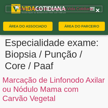
ÁREA DO ASSOCIADO
ÁREA DO PARCEIRO
Especialidade exame:
Biopsia / Punção /
Core / Paaf
Marcação de Linfonodo Axilar
ou Nódulo Mama com
Carvão Vegetal