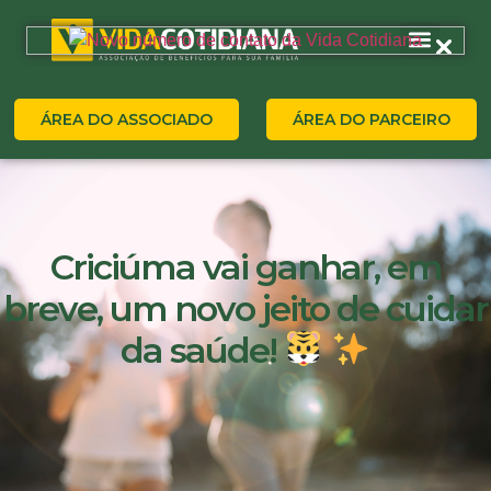
ÁREA DO ASSOCIADO
ÁREA DO PARCEIRO
Criciúma vai ganhar, em
breve, um novo jeito de cuidar
da saúde!