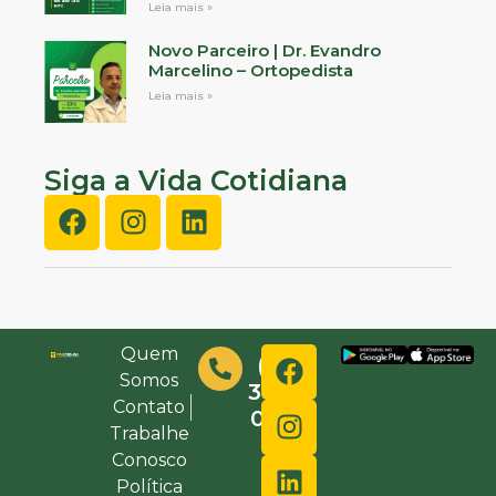
Leia mais »
Novo Parceiro | Dr. Evandro
Marcelino – Ortopedista
Leia mais »
Siga a Vida Cotidiana
Quem
(48)
Somos
3632-
Contato
0000
Trabalhe
Conosco
Política