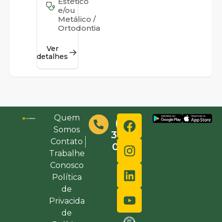
Estético
e/ou
Metálico /
Ortodontia
Ver
detalhes
Quem
(48)
Somos
3632-
Contato
0000
Trabalhe
Conosco
Política
de
Privacida
de