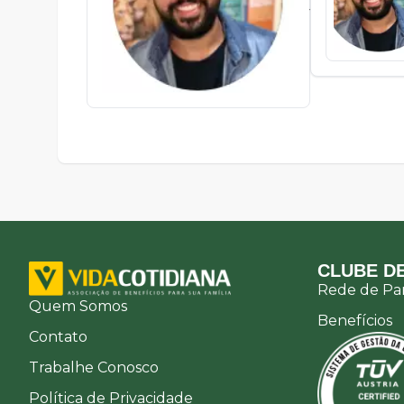
Junior
8102
CLUBE DE
Rede de Par
Quem Somos
Benefícios
Contato
Trabalhe Conosco
Política de Privacidade