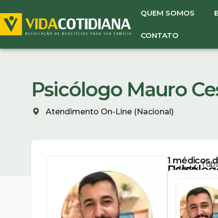
QUEM SOMOS
CONTATO
Psicólogo Mauro Ces
Atendimento On-Line (Nacional)
1
médicos di
Tuba
Psicólog
Cidade:
(32)
SC
Mauro
99808-
8102
Cesar
(32)
Pinto
99808-