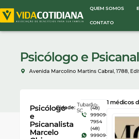
QUEM SOMOS
CONTATO
Psicólogo e Psicanal
Avenida Marcolino Martins Cabral, 1788, Edi
1
médicos di
Tubarão-
Psicólogo
Cidade:
(48)
SC
e
99909-
7954
Psicanalista
(48)
Marcelo
99909-