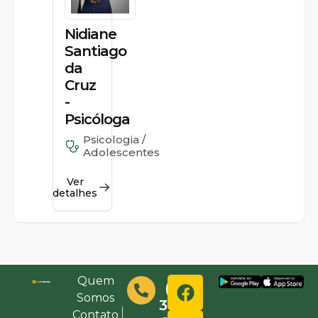
Nidiane
Santiago
da
Cruz
-
Psicóloga
Psicologia /
Adolescentes
Ver
detalhes
Quem
(48)
Somos
3632-
Contato