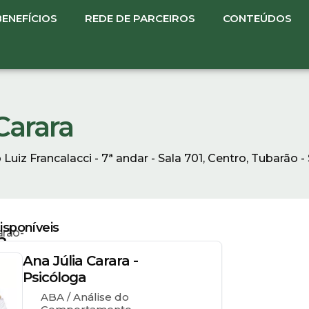
BENEFÍCIOS
REDE DE PARCEIROS
CONTEÚDOS
Carara
uiz Francalacci - 7ª andar - Sala 701, Centro, Tubarão -
sponíveis
rão-
a
Ana Júlia Carara -
Psicóloga
ABA / Análise do