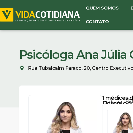
QUEM SOMOS
CONTATO
Psicóloga Ana Júlia 
Rua Tubalcaim Faraco, 20, Centro Executivo L
1
médicos di
Tuba
Psicólog
Cidade:
(48)
SC
Ana
99824-
7561
Júlia
(48)
Carara
99824-