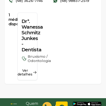
(48) 3626-7146
(48) 98837-2519
1
médicos
Drª.
disponíveis
Wanessa
Schmitz
Junkes
-
Dentista
Bruxismo /
Odontologia
Ver
detalhes
Quem