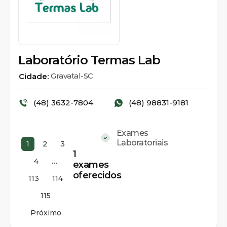
Laboratório Termas Lab
Gravatal-SC
Cidade:
(48) 3632-7804
(48) 98831-9181
Exames
Laboratoriais
1
2
3
1
4
…
exames
oferecidos
113
114
115
Próximo