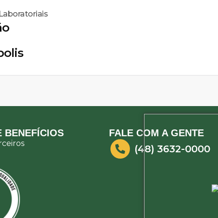
aboratoriais
ão
polis
 BENEFÍCIOS
FALE COM A GENTE
ceiros
(48) 3632-0000