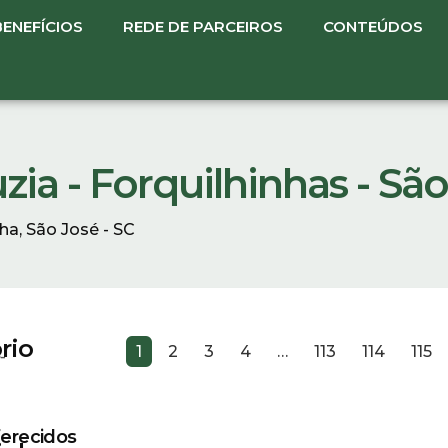
BENEFÍCIOS
REDE DE PARCEIROS
CONTEÚDOS
zia - Forquilhinhas - Sã
ha, São José - SC
rio
1
2
3
4
…
113
114
115
-
erecidos