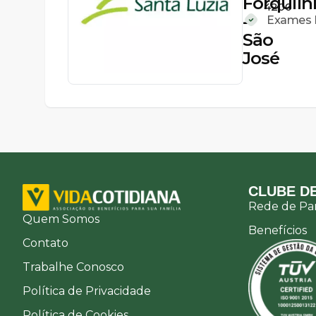
Forquilh
4200
-
Exames L
São
José
CLUBE DE
Rede de Par
Quem Somos
Benefícios
Contato
Trabalhe Conosco
Política de Privacidade
Política de Cookies