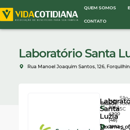
QUEM SOMOS
CONTATO
Laboratório Santa Lu
Rua Manoel Joaquim Santos, 126, Forquilhin
São
Laborató
(48)
Cidade:
José
Santa
3952-
SC
4200
Luzia
(48)
-
1
exames of
3952-