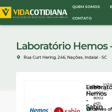
QUEM SOMOS
CONTATO
Laboratório Hemos - 
Rua Curt Hering, 246, Nações, Indaial - SC
Indai
Laborató
Cidade:
(61)
SC
Hemos
4004-
8002
-
(47)
Sabin
1
exames of
3041-