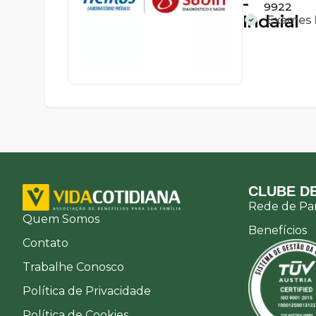
-
9922
Indaial
Exames L
CLUBE DE
Rede de Par
Quem Somos
Benefícios
Contato
Trabalhe Conosco
Política de Privacidade
Política de Cookies