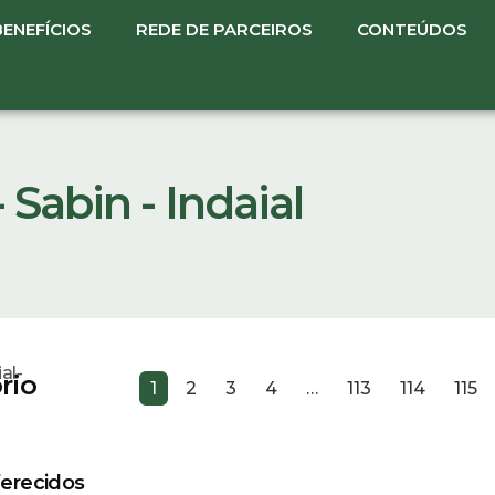
BENEFÍCIOS
REDE DE PARCEIROS
CONTEÚDOS
Sabin - Indaial
al-
rio
1
2
3
4
…
113
114
115
erecidos