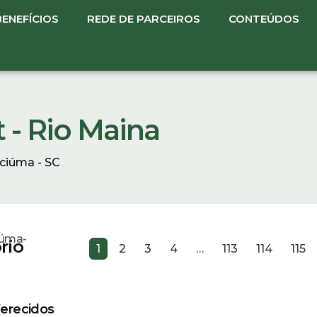
BENEFÍCIOS
REDE DE PARCEIROS
CONTEÚDOS
 - Rio Maina
iciúma - SC
iúma-
rio
1
2
3
4
…
113
114
115
erecidos