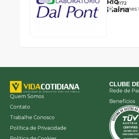
Rio
0172
Maina
Exames L
CLUBE DE
Rede de Par
Quem Somos
Benefícios
Contato
Trabalhe Conosco
Política de Privacidade
Política de Cookies