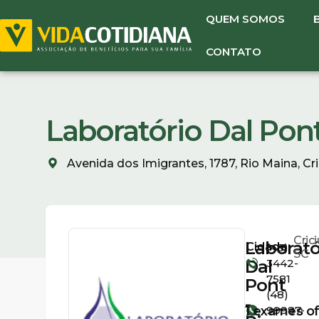
QUEM SOMOS
CONTATO
Laboratório Dal Pont
Avenida dos Imigrantes, 1787, Rio Maina, Cr
Cric
Laborató
Cidade:
(48)
SC
Dal
3442-
7581
Pont
(48)
-
1
exames of
99987-