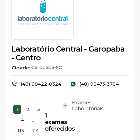
Laboratório Central - Garopaba
- Centro
Garopaba-SC
Cidade:
(48) 98422-0324
(48) 98473-3784
Exames
Laboratoriais
1
2
3
1
4
…
exames
oferecidos
113
114