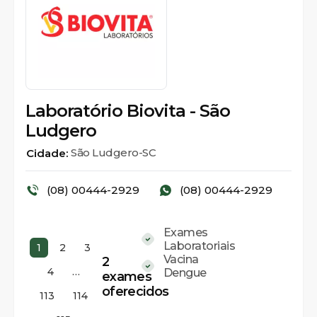
Laboratório Biovita - São
Ludgero
São Ludgero-SC
Cidade:
(08) 00444-2929
(08) 00444-2929
Exames
Laboratoriais
1
2
3
Vacina
2
4
…
Dengue
exames
oferecidos
113
114