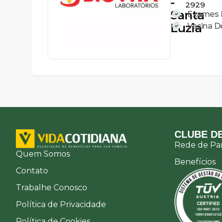
-
2929
Santa
Exames L
Luzia
Vacina 
CLUBE DE
Rede de Par
Quem Somos
Benefícios
Contato
Trabalhe Conosco
Política de Privacidade
Política de Cookies