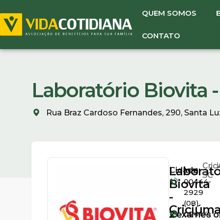
QUEM SOMOS
CONTATO
Laboratório Biovita 
Rua Braz Cardoso Fernandes, 290, Santa Luz
Cric
Laborató
Cidade:
(08)
SC
Biovita
00444-
2929
-
(08)
Criciúm
2
exames of
00444-