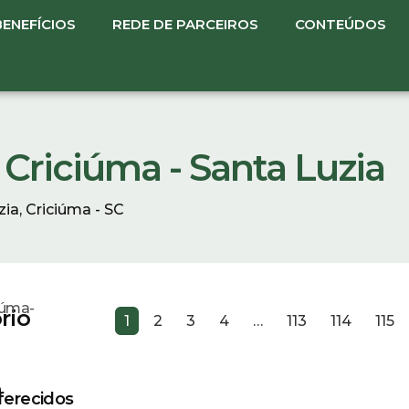
BENEFÍCIOS
REDE DE PARCEIROS
CONTEÚDOS
- Criciúma - Santa Luzia
ia, Criciúma - SC
iúma-
rio
1
2
3
4
…
113
114
115
a
erecidos