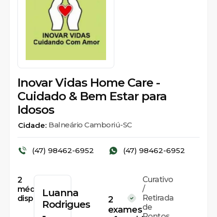
Inovar Vidas Home Care -
Cuidado & Bem Estar para
Idosos
Balneário Camboriú-SC
Cidade:
(47) 98462-6952
(47) 98462-6952
Curativo
2
/
médicos
Luanna
Retirada
disponíveis
2
Rodrigues
de
exames
-
Pontos