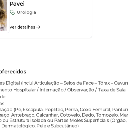
Pavei
Urologia
Ver detalhes
ferecidos
s Digital (inclui Articulação – Seios da Face – Tórax – Cav
ento Hospitalar / Internação / Observação / Taxa de Sala
ide
as
lação (Pé, Escápula, Poplíteo, Perna, Coxo Femural, Panturr
raço, Antebraço, Calcanhar, Cotovelo, Dedo, Tornozelo, Man
ou Estrutura isolada ou Partes Moles Superficiais (Órgão,
s, Dermatológico, Pele e Subcutâneo)