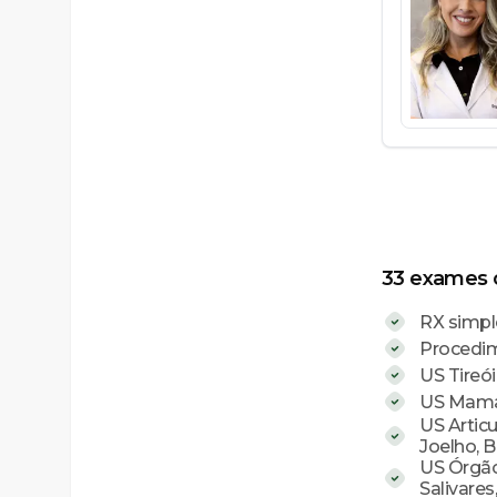
33
exames o
RX simple
Procedim
US Tireó
US Mam
US Articu
Joelho, B
US Órgão 
Salivare