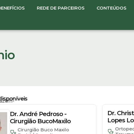
BENEFÍCIOS
REDE DE PARCEIROS
CONTEÚDOS
nio
isponíveis
azém-
Dr. Chris
Dr. André Pedroso -
Lopes L
Cirurgião BucoMaxilo
Ortoped
Cirurgião Buco Maxilo