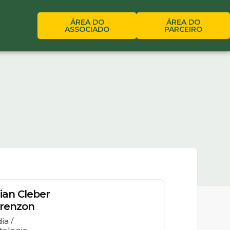
ÁREA DO
ÁREA DO
ASSOCIADO
PARCEIRO
tian Cleber
orenzon
ia /