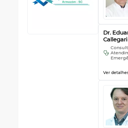
0120
Dr. Edua
Callegari
Consult
Atendim
Emergê
Ver detalhe