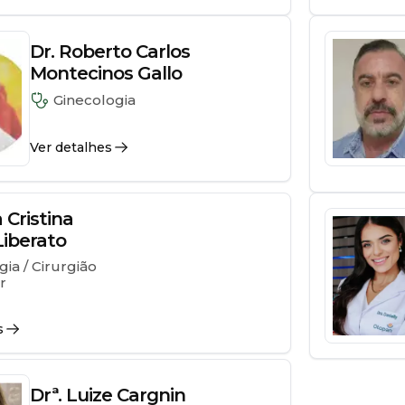
Dr. Roberto Carlos
Montecinos Gallo
Ginecologia
Ver detalhes
a Cristina
Liberato
gia / Cirurgião
r
s
Drª. Luize Cargnin