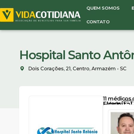
QUEM SOMOS
CONTATO
Hospital Santo Antô
Dois Corações, 21, Centro, Armazém - SC
11
médicos d
Arm
Hospital
Cidade:
(48)
SC
Santo
3645-
0120
Antônio
(48)
3645-