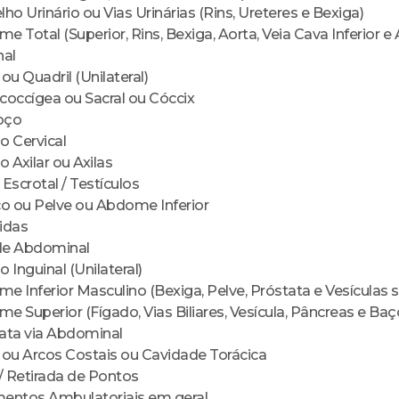
ho Urinário ou Vias Urinárias (Rins, Ureteres e Bexiga)
 Total (Superior, Rins, Bexiga, Aorta, Veia Cava Inferior e 
nal
ou Quadril (Unilateral)
coccígea ou Sacral ou Cóccix
oço
o Cervical
 Axilar ou Axilas
Escrotal / Testículos
co ou Pelve ou Abdome Inferior
idas
de Abdominal
 Inguinal (Unilateral)
 Inferior Masculino (Bexiga, Pelve, Próstata e Vesículas 
 Superior (Fígado, Vias Biliares, Vesícula, Pâncreas e Baç
ata via Abdominal
 ou Arcos Costais ou Cavidade Torácica
/ Retirada de Pontos
entos Ambulatoriais em geral