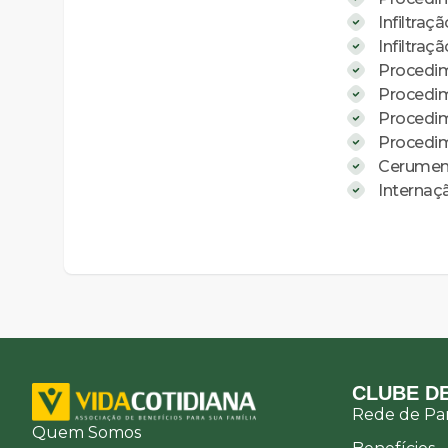
Infiltraç
Infiltraç
Procedim
Procedim
Procedime
Procedim
Cerumen
Internaçã
CLUBE DE
Rede de Par
Quem Somos