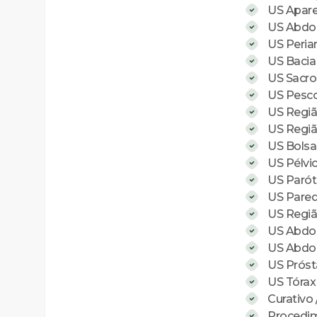
US Aparel
US Abdome
US Peria
US Bacia 
US Sacro
US Pesc
US Regiã
US Região
US Bolsa 
US Pélvi
US Parót
US Pare
US Região
US Abdome
US Abdome
US Próst
US Tórax
Curativo 
Procedim