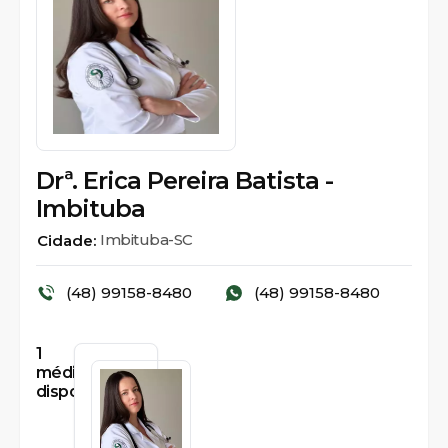
Drª. Erica Pereira Batista -
Imbituba
Imbituba-SC
Cidade:
(48) 99158-8480
(48) 99158-8480
1
médicos
disponíveis