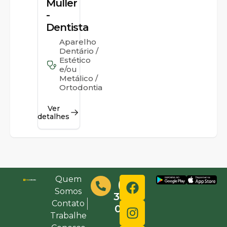
Muller
-
Dentista
Aparelho
Dentário /
Estético
e/ou
Metálico /
Ortodontia
Ver
detalhes
Quem
(48)
Somos
3632-
Contato
0000
Trabalhe