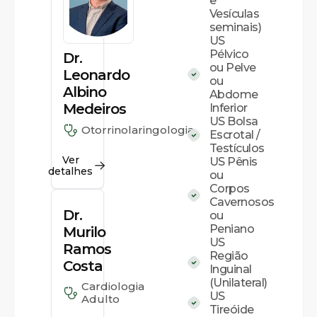
e
Vesículas
seminais)
US
Pélvico
Dr.
ou Pelve
Leonardo
ou
Albino
Abdome
Medeiros
Inferior
US Bolsa
Otorrinolaringologia
Escrotal /
Testículos
Ver
US Pênis
detalhes
ou
Corpos
Cavernosos
Dr.
ou
Peniano
Murilo
US
Ramos
Região
Costa
Inguinal
(Unilateral)
Cardiologia
US
Adulto
Tireóide