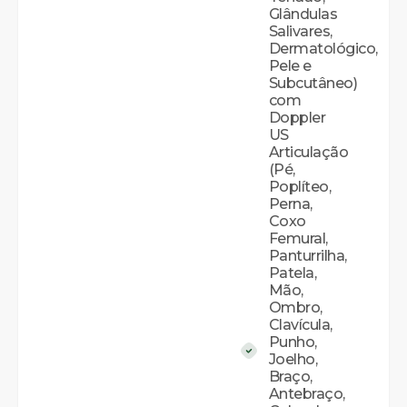
Glândulas
Salivares,
Dermatológico,
Pele e
Subcutâneo)
com
Doppler
US
Articulação
(Pé,
Poplíteo,
Perna,
Coxo
Femural,
Panturrilha,
Patela,
Mão,
Ombro,
Clavícula,
Punho,
Joelho,
Braço,
Antebraço,