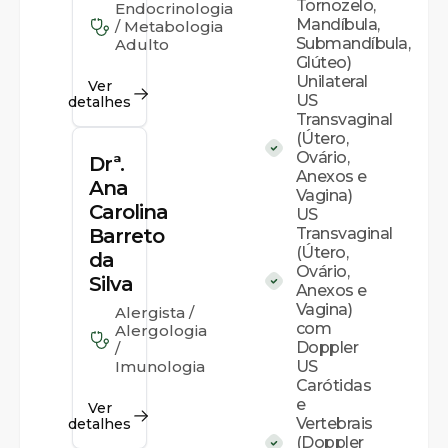
Tornozelo,
Endocrinologia
Mandíbula,
/ Metabologia
Submandíbula,
Adulto
Glúteo)
Unilateral
Ver
US
detalhes
Transvaginal
(Útero,
Ovário,
Drª.
Anexos e
Ana
Vagina)
Carolina
US
Barreto
Transvaginal
(Útero,
da
Ovário,
Silva
Anexos e
Vagina)
Alergista /
com
Alergologia
Doppler
/
Imunologia
US
Carótidas
e
Ver
Vertebrais
detalhes
(Doppler