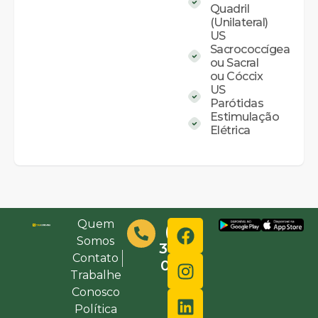
Quadril
(Unilateral)
US
Sacrococcígea
ou Sacral
ou Cóccix
US
Parótidas
Estimulação
Elétrica
Quem
(48)
Somos
3632-
Contato
0000
Trabalhe
Conosco
Política