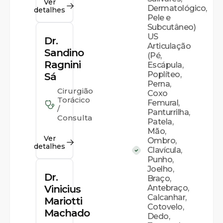
Ver
Dermatológico,
detalhes
Pele e
Subcutâneo)
US
Dr.
Articulação
Sandino
(Pé,
Ragnini
Escápula,
Poplíteo,
Sá
Perna,
Cirurgião
Coxo
Torácico
Femural,
/
Panturrilha,
Consulta
Patela,
Mão,
Ver
Ombro,
detalhes
Clavícula,
Punho,
Joelho,
Dr.
Braço,
Vinicius
Antebraço,
Calcanhar,
Mariotti
Cotovelo,
Machado
Dedo,