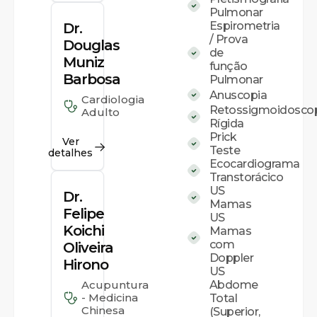
Pulmonar
Espirometria
Dr.
/ Prova
Douglas
de
Muniz
função
Barbosa
Pulmonar
Anuscopia
Cardiologia
Retossigmoidosco
Adulto
Rígida
Prick
Ver
Teste
detalhes
Ecocardiograma
Transtorácico
US
Dr.
Mamas
Felipe
US
Koichi
Mamas
com
Oliveira
Doppler
Hirono
US
Acupuntura
Abdome
- Medicina
Total
Chinesa
(Superior,