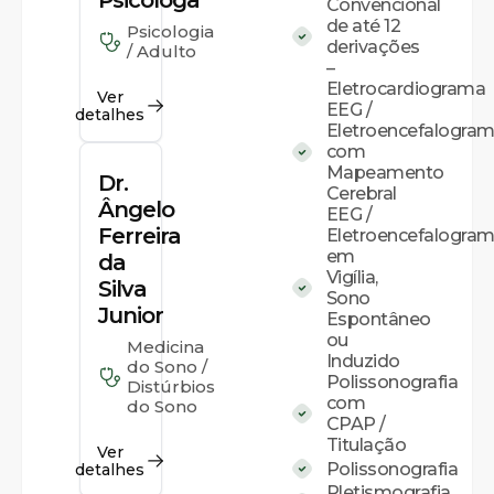
Psicóloga
Convencional
de até 12
Psicologia
derivações
/ Adulto
–
Eletrocardiograma
Ver
EEG /
detalhes
Eletroencefalogra
com
Mapeamento
Dr.
Cerebral
Ângelo
EEG /
Ferreira
Eletroencefalogra
em
da
Vigília,
Silva
Sono
Junior
Espontâneo
ou
Medicina
Induzido
do Sono /
Polissonografia
Distúrbios
com
do Sono
CPAP /
Titulação
Ver
Polissonografia
detalhes
Pletismografia