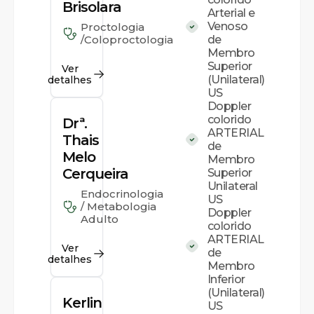
Brisolara
Arterial e
Venoso
Proctologia
/Coloproctologia
de
Membro
Superior
Ver
(Unilateral)
detalhes
US
Doppler
colorido
Drª.
ARTERIAL
Thais
de
Melo
Membro
Cerqueira
Superior
Unilateral
Endocrinologia
US
/ Metabologia
Doppler
Adulto
colorido
ARTERIAL
Ver
de
detalhes
Membro
Inferior
(Unilateral)
Kerlin
US