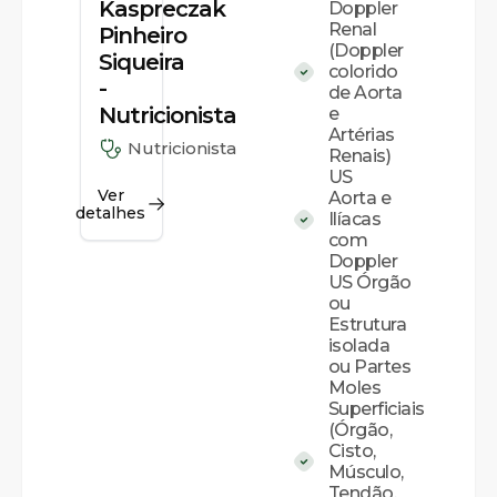
Kaspreczak
Doppler
Renal
Pinheiro
(Doppler
Siqueira
colorido
-
de Aorta
Nutricionista
e
Artérias
Nutricionista
Renais)
US
Ver
Aorta e
detalhes
Ilíacas
com
Doppler
US Órgão
ou
Estrutura
isolada
ou Partes
Moles
Superficiais
(Órgão,
Cisto,
Músculo,
Tendão,