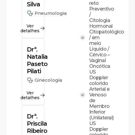
reto
Silva
Preventivo
Pneumologia
/
Citologia
Ver
Hormonal
detalhes
Citopatológico
/ em
meio
Drª.
Líquido /
Cérvico –
Natalia
Vaginal
Paseto
Oncótica
Pilati
US
Doppler
Ginecologia
colorido
Arterial e
Ver
Venoso
detalhes
de
Membro
Inferior
Drª.
(Unilateral)
Priscila
US
Doppler
Ribeiro
colorido