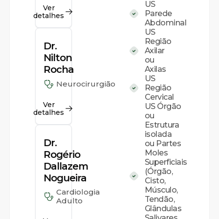
US
Ver
Parede
detalhes
Abdominal
US
Região
Dr.
Axilar
Nilton
ou
Rocha
Axilas
US
Neurocirurgião
Região
Cervical
Ver
US Órgão
detalhes
ou
Estrutura
isolada
Dr.
ou Partes
Moles
Rogério
Superficiais
Dallazem
(Órgão,
Nogueira
Cisto,
Músculo,
Cardiologia
Tendão,
Adulto
Glândulas
Salivares,