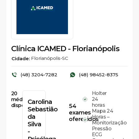
Clínica ICAMED - Florianópolis
Florianópolis-SC
Cidade:
(48) 3204-7282
(48) 98452-8375
Holter
20
24
médicos
Carolina
horas
disponíveis
54
Sebastião
Mapa 24
exames
da
Horas –
oferecidos
Monitorização
Silva
Pressão
-
ECG