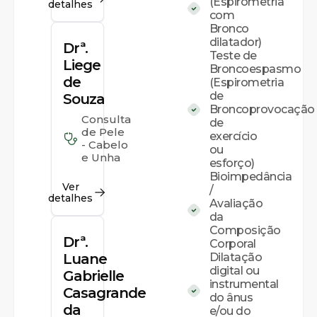
(Espirometria
detalhes
com
Bronco
dilatador)
Drª.
Teste de
Liege
Broncoespasmo
de
(Espirometria
de
Souza
Broncoprovocação
Consulta
de
de Pele
exercício
- Cabelo
ou
e Unha
esforço)
Bioimpedância
Ver
/
detalhes
Avaliação
da
Composição
Drª.
Corporal
Luane
Dilatação
digital ou
Gabrielle
instrumental
Casagrande
do ânus
da
e/ou do