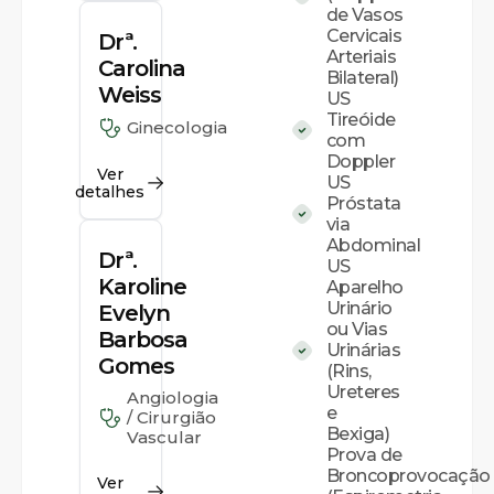
de Vasos
Cervicais
Drª.
Arteriais
Carolina
Bilateral)
Weiss
US
Tireóide
Ginecologia
com
Doppler
Ver
US
detalhes
Próstata
via
Abdominal
Drª.
US
Karoline
Aparelho
Urinário
Evelyn
ou Vias
Barbosa
Urinárias
Gomes
(Rins,
Ureteres
Angiologia
e
/ Cirurgião
Bexiga)
Vascular
Prova de
Broncoprovocação
Ver