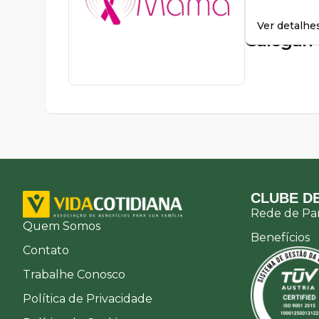
Drª.
1799
Débora
Ver detalhe
Calegari
CLUBE DE
Rede de Par
Quem Somos
Benefícios
Contato
Trabalhe Conosco
Política de Privacidade