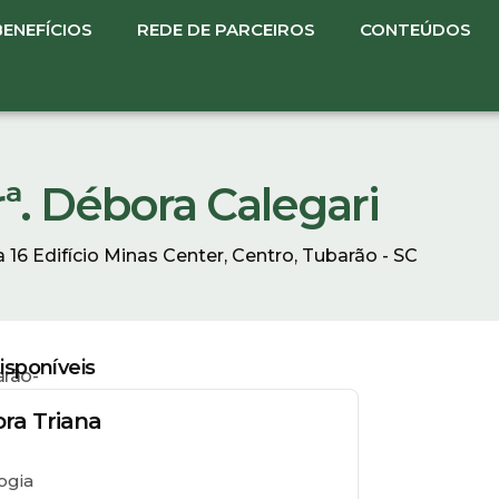
BENEFÍCIOS
REDE DE PARCEIROS
CONTEÚDOS
ª. Débora Calegari
 16 Edifício Minas Center, Centro, Tubarão - SC
sponíveis
rão-
ora Triana
ogia