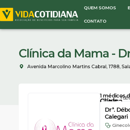
QUEM SOMOS
CONTATO
Clínica da Mama - Dr
Avenida Marcolino Martins Cabral, 1788, Sala
1
médicos di
Tuba
Clínica
Cidade:
(48)
SC
da
3622-
Drª. Déb
2819
Mama
Calegari
(48)
-
Ginecol
99845-