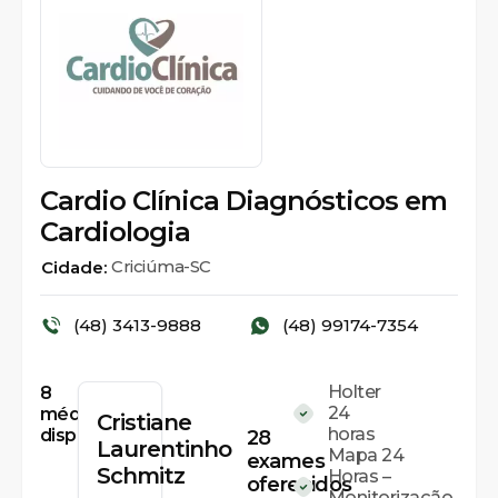
Cardio Clínica Diagnósticos em
Cardiologia
Criciúma-SC
Cidade:
(48) 3413-9888
(48) 99174-7354
Holter
8
24
médicos
Cristiane
horas
disponíveis
28
Laurentinho
Mapa 24
exames
Schmitz
Horas –
oferecidos
Monitorização