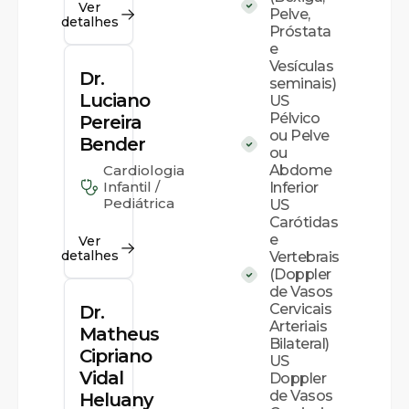
Ver
Pelve,
detalhes
Próstata
e
Vesículas
Dr.
seminais)
Luciano
US
Pélvico
Pereira
ou Pelve
Bender
ou
Cardiologia
Abdome
Infantil /
Inferior
Pediátrica
US
Carótidas
e
Ver
detalhes
Vertebrais
(Doppler
de Vasos
Cervicais
Dr.
Arteriais
Matheus
Bilateral)
Cipriano
US
Vidal
Doppler
de Vasos
Heluany