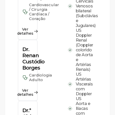
Cervicais
Cardiovascular
Venosos
/ Cirurgia
bilateral
Cardíaca /
(Subclávias
Coração
e
Jugulares)
Ver
US
detalhes
Doppler
Renal
(Doppler
Dr.
colorido
Renan
de Aorta
e
Custódio
Artérias
Borges
Renais)
US
Cardiologia
Artérias
Adulto
Viscerais
com
Ver
Doppler
detalhes
US
Aorta e
Ilíacas
Dr.ª
com