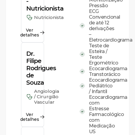
-
Pressão
Nutricionista
ECG
Convencional
Nutricionista
de até 12
derivações
Ver
–
detalhes
Eletrocardiograma
Teste de
Esteira /
Dr.
Teste
Filipe
Ergométrico
Rodrigues
Ecocardiograma
Transtorácico
de
Ecocardiograma
Souza
Pediátrico
Angiologia
/ Infantil
/ Cirurgião
Ecocardiograma
Vascular
com
Estresse
Farmacológico
Ver
detalhes
com
Medicação
US