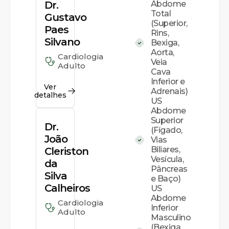
Dr.
Abdome
Total
Gustavo
(Superior,
Paes
Rins,
Silvano
Bexiga,
Aorta,
Cardiologia
Veia
Adulto
Cava
Inferior e
Ver
Adrenais)
detalhes
US
Abdome
Superior
Dr.
(Fígado,
João
Vias
Biliares,
Cleriston
Vesícula,
da
Pâncreas
Silva
e Baço)
Calheiros
US
Abdome
Cardiologia
Inferior
Adulto
Masculino
(Bexiga,