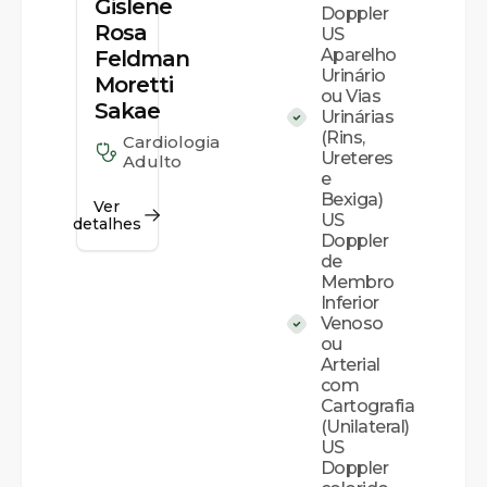
Gislene
Doppler
Rosa
US
Aparelho
Feldman
Urinário
Moretti
ou Vias
Sakae
Urinárias
(Rins,
Cardiologia
Ureteres
Adulto
e
Bexiga)
Ver
US
detalhes
Doppler
de
Membro
Inferior
Venoso
ou
Arterial
com
Cartografia
(Unilateral)
US
Doppler