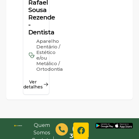
Rafael
Sousa
Rezende
-
Dentista
Aparelho
Dentário /
Estético
e/ou
Metálico /
Ortodontia
Ver
detalhes
Quem
(48)
Somos
3632-