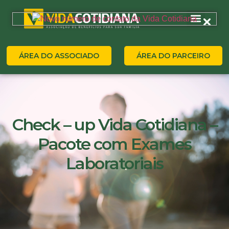
ÁREA DO ASSOCIADO
ÁREA DO PARCEIRO
Check – up Vida Cotidiana –
Pacote com Exames
Laboratoriais