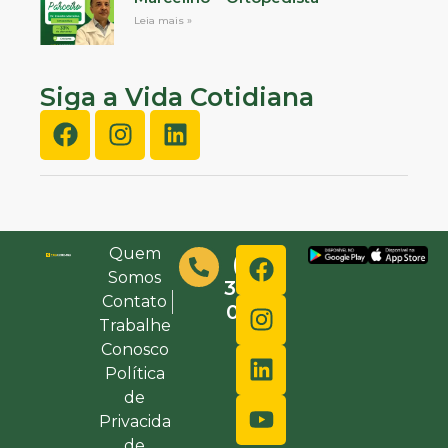
Leia mais »
Siga a Vida Cotidiana
Quem
(48)
Somos
3632-
Contato
0000
Trabalhe
Conosco
Política
de
Privacida
de