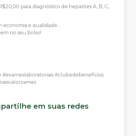
R$20,00 para diagnóstico de hepatites A, B, C,
m economia e qualidade.
bem no seu bolso!
#exameslaboratoriais #clubedebenefícios
maisvalorxames
artilhe em suas redes