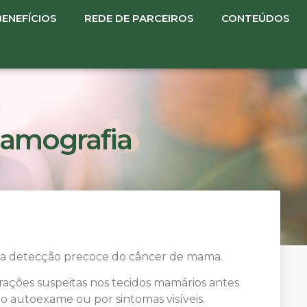
BENEFÍCIOS
REDE DE PARCEIROS
CONTEÚDOS
amografia
a detecção precoce do câncer de mama.
rações suspeitas nos tecidos mamários antes
autoexame ou por sintomas visíveis.