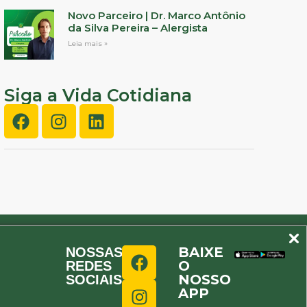
Novo Parceiro | Dr. Marco Antônio
da Silva Pereira – Alergista
Leia mais »
Siga a Vida Cotidiana
BAIXE
NOSSAS
O
REDES
NOSSO
SOCIAIS
APP