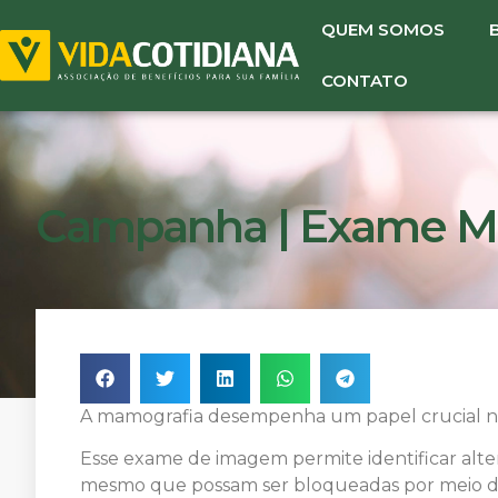
QUEM SOMOS
CONTATO
Campanha | Exame M
A mamografia desempenha um papel crucial n
Esse exame de imagem permite identificar alte
mesmo que possam ser bloqueadas por meio do 