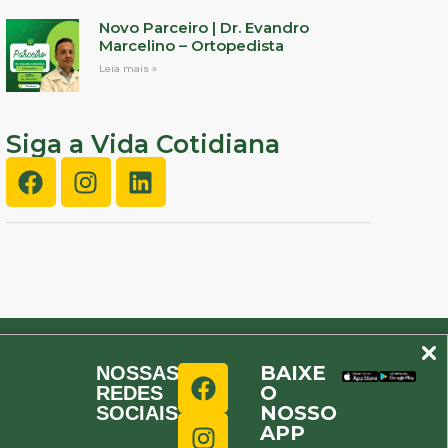
Novo Parceiro | Dr. Evandro
Marcelino – Ortopedista
Leia mais »
Siga a Vida Cotidiana
BAIXE
NOSSAS
O
REDES
NOSSO
SOCIAIS
APP