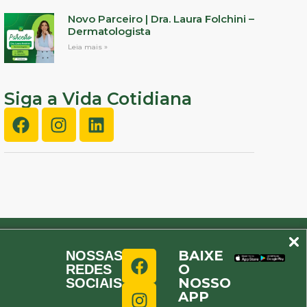
Novo Parceiro | Dra. Laura Folchini –
Dermatologista
Leia mais »
Siga a Vida Cotidiana
BAIXE
NOSSAS
O
REDES
NOSSO
SOCIAIS
APP