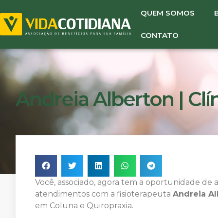
QUEM SOMOS
CONTATO
Andreia Alberton | Clí
Você, associado, agora tem a oportunidade de 
atendimentos com a fisioterapeuta
Andreia Al
em Coluna e Quiropraxia.