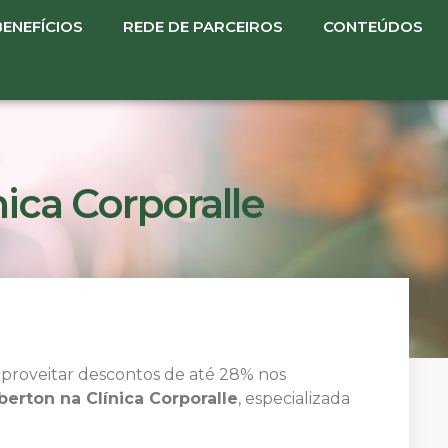
BENEFÍCIOS
REDE DE PARCEIROS
CONTEÚDOS
nica Corporalle
aproveitar descontos de até 28% nos
berton na Clínica Corporalle
, especializada